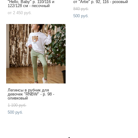
"Hello, Baby" р. 110/116 и
от "Artie" р. 92, 116 - розовый
122/128 см - песочный
840 pуб.
от 2 450 pуб.
500 pуб.
Легинсы в рубчик для
девочек "RNBW" - р. 98 -
оливковый
1 100 pуб.
500 pуб.