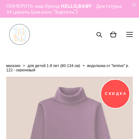
ПОМЕРИТЬ наш бренд
HELLO,BABY
- Диктатуры,
34 цоколь (магазин "Картель")
магазин
>
для детей 1-8 лет (80-134 см)
>
водолазка от "lemive" р.
122 - сиреневый
СКИДКА