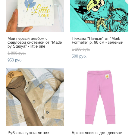
Мой первый альбом с
Пижама "Ниндзя" от "Mark
файловой системой от "Made
Formelle" р. 98 см - зеленый
by Stasya" - little one
1 180 pуб.
1 800 pуб.
500 pуб.
950 pуб.
Рубашка-куртка летняя
Брюки-лосины для девочки