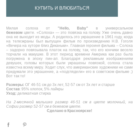
КУПИТЬ И ВЛЮБИТЬСЯ
Милая солоха от
"Hello, Baby"
в универсальном
бежевом
цвете. «Солоха» — это повязка на голову. Уже очень давно
она не выходит из моды. А родилось это украшение в 1961 году, когда
на телеэкраны был выпущен фильм по произведению Н.В. Гоголя
«Вечера на хуторе близ Диканьки». Главная героиня фильма – Солоха
– задорно повязывала платок на голову, так, что его кончики весело
торчали на макушке. В этот период времени Америка как раз была
погружена в эпоху пин-ап. Благодаря рекламным изображениям
девушек, головы которых были украшены повязкой, солоха стала
известна всему миру. Ходит слух, что американские художники не сами
придумали это украшение, а «подглядели» его в советском фильме ;)
Вот так то!
Размеры:
ОГ 46-51 см до 3х лет, 52-57 см от 3х лет и старше
Состав
: 95% хлопок, 5% лайкры
Уход:
деликатная стирка
На 2-месячной малышке размер 46-51 см в цвете молочный, на
Софии размер 52-57 см в бежевом цвете.
Сделано в Красноярске!