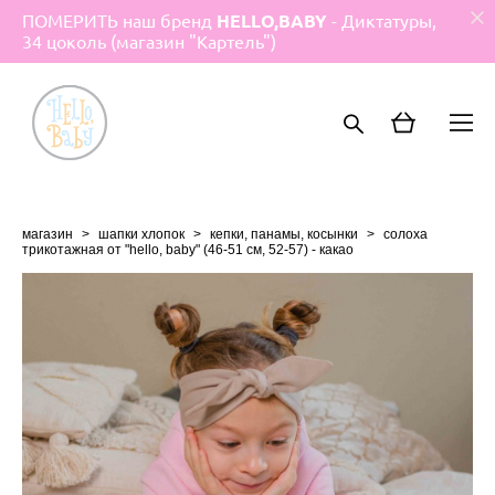
ПОМЕРИТЬ наш бренд
HELLO,BABY
- Диктатуры,
34 цоколь (магазин "Картель")
магазин
>
шапки хлопок
>
кепки, панамы, косынки
>
солоха
трикотажная от "hello, baby" (46-51 см, 52-57) - какао