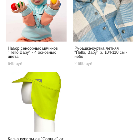
Набор сенсорных мячиков
Рубашка-куртка летняя
"Hello,Baby" - 4 основных
"Hello, Baby" р. 104-110 см -
цвета
небо
649 pуб.
2 690 pуб.
Кепка купальная "Солнце" от