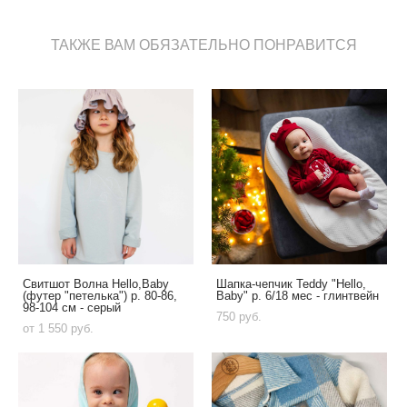
ТАКЖЕ ВАМ ОБЯЗАТЕЛЬНО ПОНРАВИТСЯ
Свитшот Волна Hello,Baby
Шапка-чепчик Teddy "Hello,
(футер "петелька") р. 80-86,
Baby" р. 6/18 мес - глинтвейн
98-104 см - серый
750 pуб.
от 1 550 pуб.