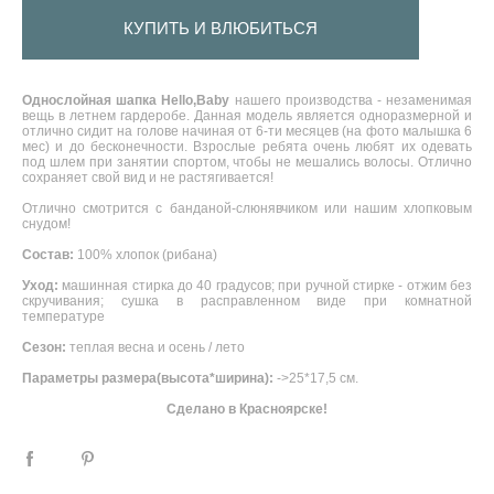
КУПИТЬ И ВЛЮБИТЬСЯ
Однослойная шапка
Hello,Baby
нашего производства - незаменимая
вещь в летнем гардеробе. Данная модель является одноразмерной и
отлично сидит на голове начиная от 6-ти месяцев (на фото малышка 6
мес) и до бесконечности. Взрослые ребята очень любят их одевать
под шлем при занятии спортом, чтобы не мешались волосы. Отлично
сохраняет свой вид и не растягивается!
Отлично смотрится с банданой-слюнявчиком или нашим хлопковым
снудом!
Состав:
100% хлопок (рибана)
Уход:
машинная стирка до 40 градусов; при ручной стирке - отжим без
скручивания; сушка в расправленном виде при комнатной
температуре
Сезон:
теплая весна и осень / лето
Параметры размера(высота*ширина):
->25*17,5 см.
Сделано в Красноярске!