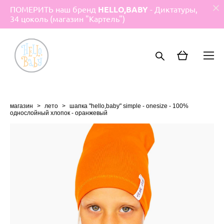
ПОМЕРИТЬ наш бренд
HELLO,BABY
- Диктатуры,
34 цоколь (магазин "Картель")
магазин
>
лето
>
шапка "hello,baby" simple - onesize - 100%
однослойный хлопок - оранжевый