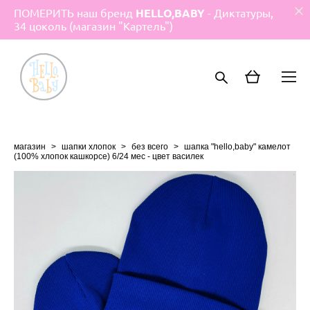
ПОМЕРИТЬ наш бренд
HELLO,BABY
- Диктатуры,
34 цоколь (магазин "Картель")
магазин
>
шапки хлопок
>
без всего
>
шапка "hello,baby" камелот
(100% хлопок кашкорсе) 6/24 мес - цвет василек