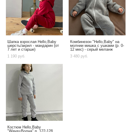
Шапка взрослая Hello,Baby
Комбинезон "Hello,Baby" на
шерсть/акрил - мандарин (от
молнии мишка с ушками (р. 0-
7 лет и старше)
12 мес) - серый меланж
1 190 pуб.
3 480 pуб.
Костюм Hello,Baby
"Wave=Волна" р. 122-128,