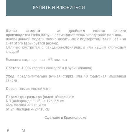
КУПИТЬ И ВЛЮБИТЬСЯ
Шапка камелот из двойного хлопка нашего
производства Hello,Baby -
незаменимая вещь в гардеробе малыша.
Шапки данной модели можно носить как с подворотом, так и без - за
счет этого варьируется размер.
Отлично смотрится с банданой-слюнявчиком или нашим хлопковым
снудом!
Вышивка сокращенная - HB камелот
Состав:
100% хлопок (кашкорсе = в рубчик/лапша)
Уход:
предпочтительна ручная стирка или 40 градусная машинная
стирка
Сезон
: теплая весна/ лето
Параметры размера (высота*ширина):
NB (новорожденный) -> 17*12,5 см
6/24 месяца -> 21*14 см
от 24 месяцев -> 24*16 см
Сделано в Красноярске!