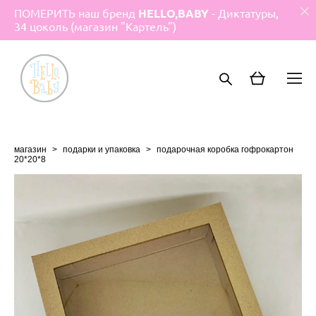
ПОМЕРИТЬ наш бренд
HELLO,BABY
- Диктатуры,
34 цоколь (магазин "Картель")
магазин
>
подарки и упаковка
>
подарочная коробка гофрокартон
20*20*8