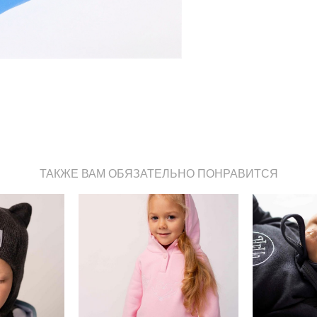
ТАКЖЕ ВАМ ОБЯЗАТЕЛЬНО ПОНРАВИТСЯ
я с ушками
Толстовка с ушками
Шапка-чеп
 48 см) -
Hello,Baby "LOVE" р. 74-116
ме
т
см - нежный розовый
б.
от 2 490 pуб.