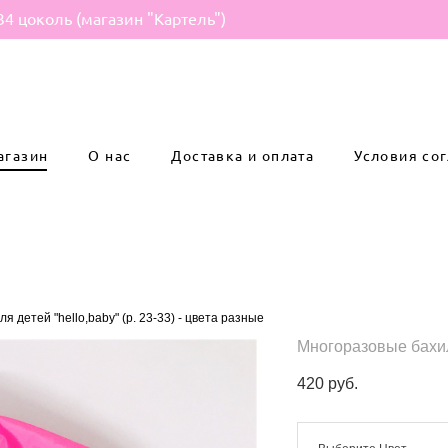
34 цоколь (магазин "Картель")
агазин
О нас
Доставка и оплата
Условия со
 детей "hello,baby" (р. 23-33) - цвета разные
Многоразовые бахилы
420 pуб.