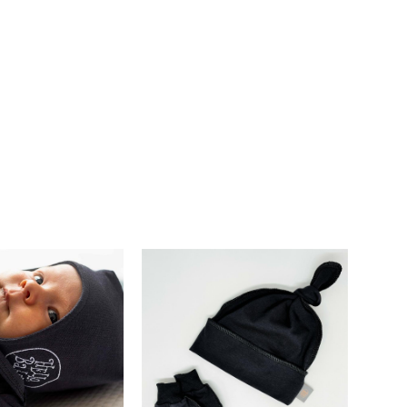
Шапка однослойная Hello,
чик Teddy р. 0/6
Baby "гномик" 0/6 мес -
с - графит
графит
750 pуб.
390 pуб.