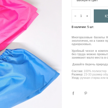
Выберите Цвет
К
В наличии:
5
шт.
Многоразовые бахилы He
экологично, но а также 
одноразовых.
Удобный чехол в компле
без труда можно промыт
занимают мало места в с
Давайте беречь природу
Состав:
100% полиэстер
Размер:
23-33 размер обу
Уход:
ручная стирка или 