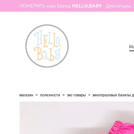
ПОМЕРИТЬ наш бренд
HELLO,BABY
- Диктатуры, 
М
магазин
>
полезности
>
эко товары
>
многоразовые бахилы для