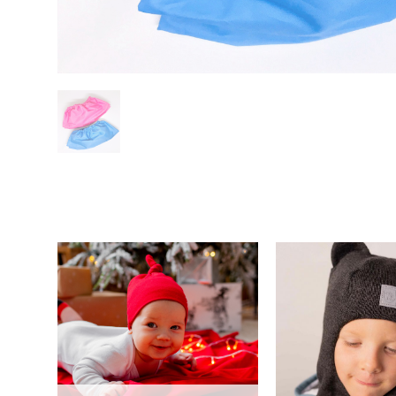
Пеленка-покрывало -
Hello,Baby! (плотный
Шапка-шлем зимня
трикотаж) - цвета разные
"HelloBaby" (46,
антраци
950 pуб.
1 790 pу
630 pуб.