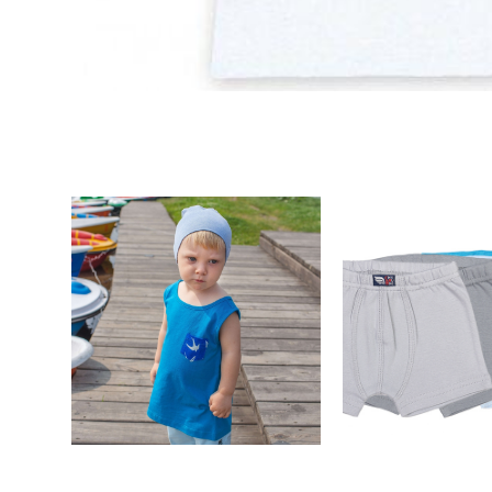
Майка "Hello, Baby" (р. 122
Трусы-боксеры дл
см) - цвета разные
однотонные от "Сh
цвета разные р. 9
116, 122-
680 pуб.
220 pуб
500 pуб.