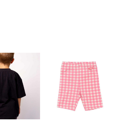
Велосипедки для девочки
"Artie" - р. 116
Base" Hello, Baby
134 см) - графит
570 pуб.
990 pуб.
450 pуб.