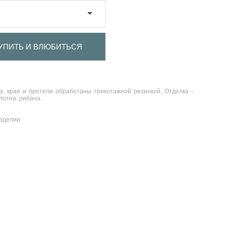
УПИТЬ И ВЛЮБИТЬСЯ
х, края и бретели обработаны трикотажной резинкой. Отделка -
лотна: рибана.
изделии