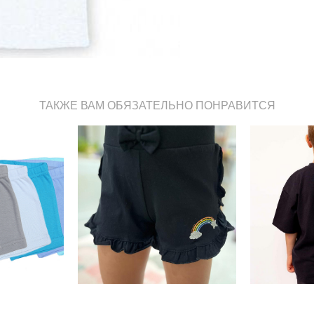
ТАКЖЕ ВАМ ОБЯЗАТЕЛЬНО ПОНРАВИТСЯ
Шорты для девочки от
я мальчика
"Cherubino" р. 122 - черный
erubino" -
Футболка "
8-104, 110-
(р. 86-
128
650 pуб.
.
350 pуб.