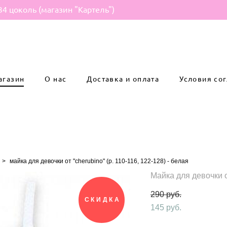
34 цоколь (магазин "Картель")
агазин
О нас
Доставка и оплата
Условия со
>
майка для девочки от "cherubino" (р. 110-116, 122-128) - белая
Майка для девочки от
290 pуб.
СКИДКА
145 pуб.