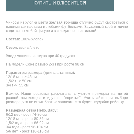
КУПИТЬ И ВЛЮБИТЬСЯ
Чиносы из хлопка цвета
желтая горчица
отлично будут смотреться с
нашими свитшотами и любыми футболками. Зауженный крой отлично
садится по любой фигуре и выглядит очень стильно!
Состав:
100% хлопок
Сезон:
весна / лето
Уход:
машинная стирка при 40 градусах
На модели Соне размер 2-3 г при росте 98 см
Параметры размера (длина штанины):
12/18 мес -> 48 см
1,5/2 г -> 50 см
3/4 г -> 55 см
Важно:
Наши ростовки рассчитаны с учетом примерки на детей
разной комплекции и идут не "впритык". Учитывайте при выборе
размера, что не стоит брать с запасом - это будет неудобно ребенку.
Размерная сетка Hello, Baby:
6/12 мес - рост 74-80 см
12/18 мес - рост 80-86 см
1,5/2 года - рост 86-92 см
3/4 года - рост 98-104 см
5/6 лет - рост 110-116 см