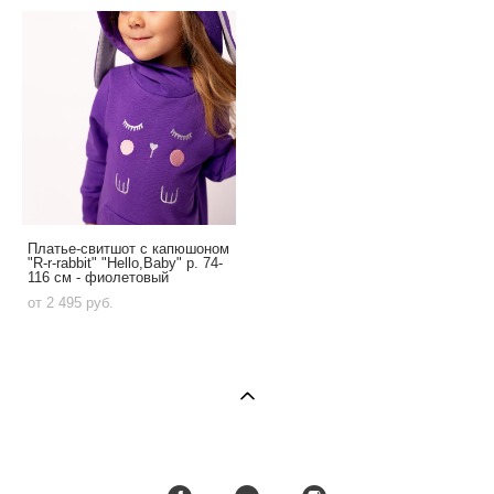
Платье-свитшот с капюшоном
"R-r-rabbit" "Hello,Baby" р. 74-
116 см - фиолетовый
от 2 495 pуб.